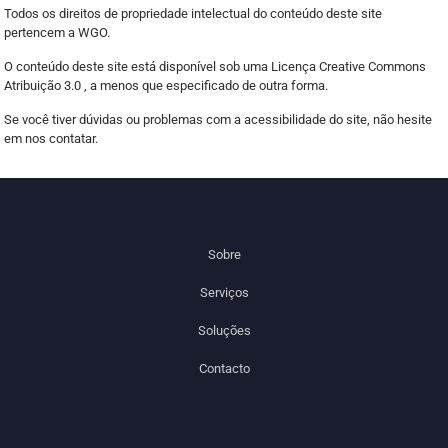
Todos os direitos de propriedade intelectual do conteúdo deste site
pertencem a WGO.
O conteúdo deste site está disponível sob uma Licença Creative Commons
Atribuição 3.0 , a menos que especificado de outra forma.
Se você tiver dúvidas ou problemas com a acessibilidade do site, não hesite
em nos contatar.
Sobre
Serviços
Soluções
Contacto